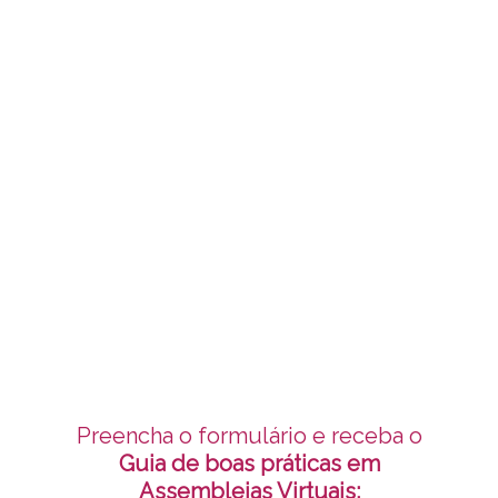
Tudo que você precisa saber para
aproveitar
o melhor da sua Assembleia Virtual Winker
Preencha o formulário e receba o
Guia de boas práticas em
Assembleias Virtuais: