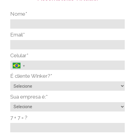
Nome*
Email*
Celular*
É cliente Winker?*
Sua empresa é:*
7 + 7 = ?